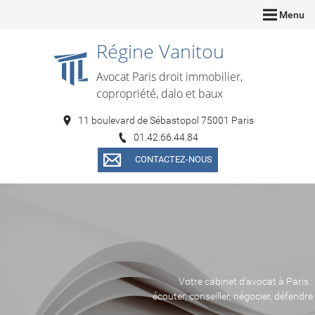
Menu
Régine Vanitou
Avocat Paris droit immobilier,
copropriété, dalo et baux
11 boulevard de Sébastopol 75001 Paris
01.42.66.44.84
CONTACTEZ-NOUS
Votre cabinet d'avocat à Paris :
écouter, conseiller, négocier, défendre