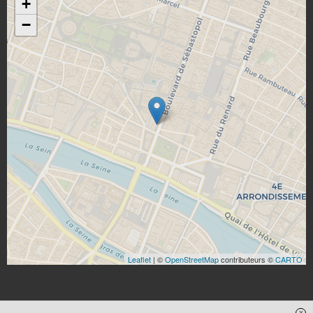
+
−
Leaflet
| ©
OpenStreetMap
contributeurs ©
CARTO
x