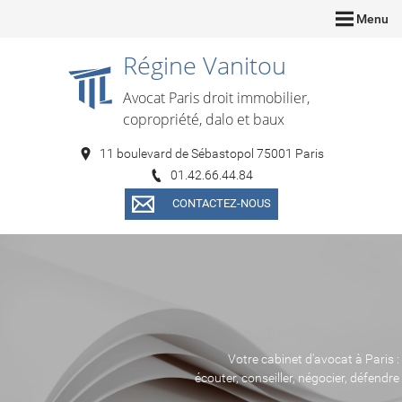
Menu
Régine Vanitou
Avocat Paris droit immobilier,
copropriété, dalo et baux
11 boulevard de Sébastopol 75001 Paris
01.42.66.44.84
CONTACTEZ-NOUS
Votre cabinet d'avocat à Paris :
écouter, conseiller, négocier, défendre