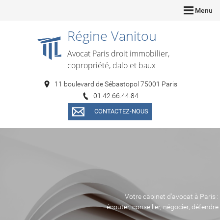
Menu
Régine Vanitou
Avocat Paris droit immobilier,
copropriété, dalo et baux
11 boulevard de Sébastopol 75001 Paris
01.42.66.44.84
CONTACTEZ-NOUS
Votre cabinet d'avocat à Paris :
écouter, conseiller, négocier, défendre