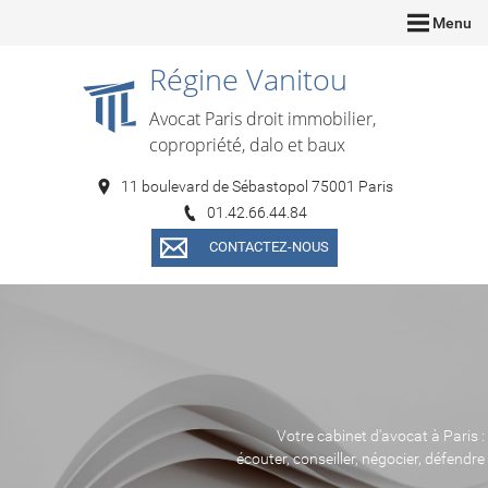
Menu
Régine Vanitou
Avocat Paris droit immobilier,
copropriété, dalo et baux
11 boulevard de Sébastopol 75001 Paris
01.42.66.44.84
CONTACTEZ-NOUS
Votre cabinet d'avocat à Paris :
écouter, conseiller, négocier, défendre